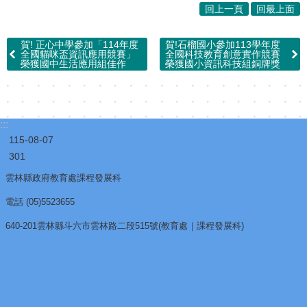
回上一頁
回最上面
賀! 正心中學參加「114年度
賀!石榴國小參加113學年度
全國貓咪盃資訊應用競賽」
全國科技教育創意實作競賽
榮獲國中生活應用組佳作
榮獲國小資訊科技組銅牌獎
:::
115-08-07
301
雲林縣政府教育處課程發展科
電話 (05)5523655
640-201雲林縣斗六市雲林路二段515號(教育處｜課程發展科)