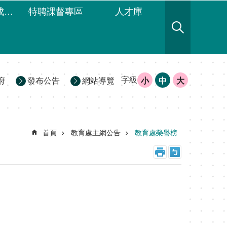
領域議題團成員名單
特聘課督專區
人才庫
字級
府
發布公告
網站導覽
小
中
大
首頁
教育處主網公告
教育處榮譽榜