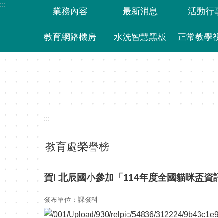
:::
跳到主要內容區塊
業務內容
最新消息
活動行
教育網路機房
水洗智慧黑板
:::
教育處榮譽榜
賀! 北辰國小參加「114年度全國貓咪盃
發布單位：課發科