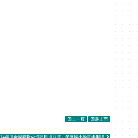
回上一頁
回最上面
「114年度全國貓咪盃資訊應用競賽」榮獲國小動畫組銅牌