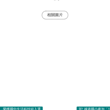
相關圖片
賽，榮獲國中生活科技組入選
賀! 越港國小參加