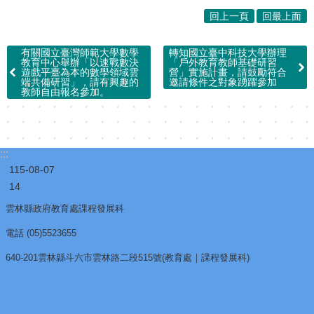
回上一頁
回最上面
有關國立臺灣師範大學數學
轉知國立臺中科技大學辦理
教育中心舉辦「以速戰數決
「戶外教育教師基礎研習
遊戲平臺為本的數學領域雲
營」實施計畫，請鼓勵符合
端共備研習」，請有興趣的
邀請條件之對象踴躍參加
教師自由報名參加。
:::
115-08-07
14
雲林縣政府教育處課程發展科
電話 (05)5523655
640-201雲林縣斗六市雲林路二段515號(教育處｜課程發展科)